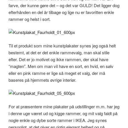
farve, der kunne gøre det – og det var GULD! Det ligger dog
efterhånden en del år tilbage og lige nu er favoritten enkle
rammer og helst i sort.
Til et produkt som mine kunstplakater synes jeg også helt
bestemt, at det er det enkle rammevalg, man skal stile
efter. Det er jo motivet og ikke rammen, der skal have
“magten”. Men om man vil have en sort, en hvid, en sølv
eller en pink ramme er lige så meget et valg, der må
baseres på hjemmets øvrige interiør.
For at præsentere mine plakater på udstillinger m.m. har jeg
i denne uge været ud og kigge rammer, og mit valg faldt på
nogle enkle og dybe sorte rammer i IKEA. Jeg synes
personligt, at det giver en rigtig elegant helhed og på