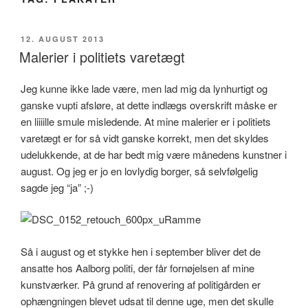
UDGIVET
12. AUGUST 2013
DEN
Malerier i politiets varetægt
Jeg kunne ikke lade være, men lad mig da lynhurtigt og
ganske vupti afsløre, at dette indlægs overskrift måske er
en liiiille smule misledende. At mine malerier er i politiets
varetægt er for så vidt ganske korrekt, men det skyldes
udelukkende, at de har bedt mig være månedens kunstner i
august. Og jeg er jo en lovlydig borger, så selvfølgelig
sagde jeg “ja” ;-)
Så i august og et stykke hen i september bliver det de
ansatte hos Aalborg politi, der får fornøjelsen af mine
kunstværker. På grund af renovering af politigården er
ophængningen blevet udsat til denne uge, men det skulle