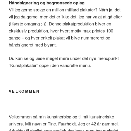
Håndsignering og begrænsede oplag
Vil jeg gerne sælge en million milliard plakater? Nårh ja, det
vil jeg da gerne, men det er ikke det, jeg har valgt at gå efter
(i første omgang ;-)). Denne plakatproduktion bliver en
eksklusiv produktion, hvor hvert motiv max printes 100
gange – og hver enkelt plakat vil blive nummereret og
håndsigneret med blyant.
Du kan se og læse meget mere under det nye menupunkt
“Kunstplakater” oppe i den vandrette menu.
VELKOMMEN
Velkommen på min kunstnerblog og til mit kunstneriske
univers. Mit navn er Tine. Faurholdt. Jeg er 42 år gammel.
Arbejder til dagligt som grafisk designer, men har maleriet