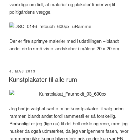
være lige om lidt, at malerier og plakater finder vej til
politigårdens vægge.
Der er fire spritnye malerier med i udstillingen – blandt
andet de to små viste landskaber i målene 20 x 20 cm.
UDGIVET
4. MAJ 2013
DEN
Kunstplakater til alle rum
Jeg har jo valgt at sætte mine kunstplakater til salg uden
rammer, blandt andet fordi rammestil er så forskellig.
Personligt er jeg (lige nu) til det helt enkle og rene, men jeg
husker da også udmærket, da jeg var igennem fasen, hvor
rammerne ikke kunne blive store nok og der kun var EN