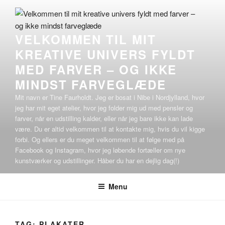
Videre
til
indhold
VELKOMMEN TIL MIT
KREATIVE UNIVERS FYLDT
MED FARVER – OG IKKE
MINDST FARVEGLÆDE
Mit navn er Tine Faurholdt. Jeg er bosat i Nibe i Nordjylland, hvor
jeg har mit eget atelier, hvor jeg folder mig ud med pensler og
farver, når en udstilling kalder, eller når jeg bare ikke kan lade
være. Du er altid velkommen til at kontakte mig, hvis du vil kigge
forbi. Og ellers er du meget velkommen til at følge med på
Facebook og Instagram, hvor jeg løbende fortæller om nye
kunstværker og udstillinger. Håber du har en dejlig dag(!)
Menu
TAG:
PLAKATER