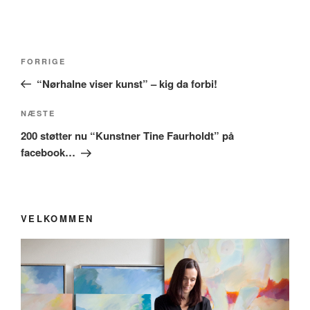
Indlægsnavigation
Forrige
FORRIGE
indlæg
“Nørhalne viser kunst” – kig da forbi!
Næste
NÆSTE
indlæg
200 støtter nu “Kunstner Tine Faurholdt” på
facebook…
VELKOMMEN