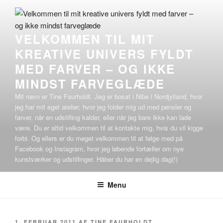
Videre
til
indhold
VELKOMMEN TIL MIT
KREATIVE UNIVERS FYLDT
MED FARVER – OG IKKE
MINDST FARVEGLÆDE
Mit navn er Tine Faurholdt. Jeg er bosat i Nibe i Nordjylland, hvor
jeg har mit eget atelier, hvor jeg folder mig ud med pensler og
farver, når en udstilling kalder, eller når jeg bare ikke kan lade
være. Du er altid velkommen til at kontakte mig, hvis du vil kigge
forbi. Og ellers er du meget velkommen til at følge med på
Facebook og Instagram, hvor jeg løbende fortæller om nye
kunstværker og udstillinger. Håber du har en dejlig dag(!)
Menu
UDGIVET
1. FEBRUAR 2011
AF
TINE FAURHOLDT