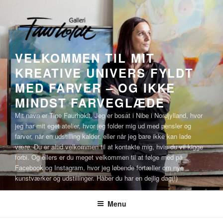
Videre
til
indhold
VELKOMMEN TIL MIT
KREATIVE UNIVERS FYLDT
MED FARVER – OG IKKE
MINDST FARVEGLÆDE
Mit navn er Tine Faurholdt. Jeg er bosat i Nibe i Nordjylland, hvor
jeg har mit eget atelier, hvor jeg folder mig ud med pensler og
farver, når en udstilling kalder, eller når jeg bare ikke kan lade
være. Du er altid velkommen til at kontakte mig, hvis du vil kigge
forbi. Og ellers er du meget velkommen til at følge med på
Facebook og Instagram, hvor jeg løbende fortæller om nye
kunstværker og udstillinger. Håber du har en dejlig dag(!)
Menu