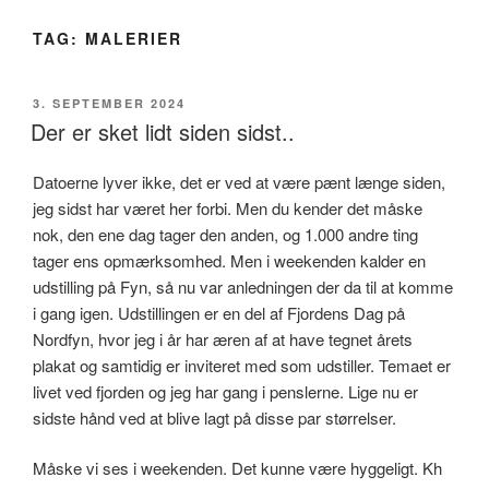
TAG:
MALERIER
UDGIVET
3. SEPTEMBER 2024
DEN
Der er sket lidt siden sidst..
Datoerne lyver ikke, det er ved at være pænt længe siden,
jeg sidst har været her forbi. Men du kender det måske
nok, den ene dag tager den anden, og 1.000 andre ting
tager ens opmærksomhed. Men i weekenden kalder en
udstilling på Fyn, så nu var anledningen der da til at komme
i gang igen. Udstillingen er en del af Fjordens Dag på
Nordfyn, hvor jeg i år har æren af at have tegnet årets
plakat og samtidig er inviteret med som udstiller. Temaet er
livet ved fjorden og jeg har gang i penslerne. Lige nu er
sidste hånd ved at blive lagt på disse par størrelser.
Måske vi ses i weekenden. Det kunne være hyggeligt. Kh