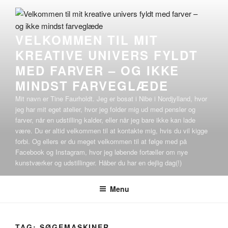
Videre
til
indhold
VELKOMMEN TIL MIT
KREATIVE UNIVERS FYLDT
MED FARVER – OG IKKE
MINDST FARVEGLÆDE
Mit navn er Tine Faurholdt. Jeg er bosat i Nibe i Nordjylland, hvor
jeg har mit eget atelier, hvor jeg folder mig ud med pensler og
farver, når en udstilling kalder, eller når jeg bare ikke kan lade
være. Du er altid velkommen til at kontakte mig, hvis du vil kigge
forbi. Og ellers er du meget velkommen til at følge med på
Facebook og Instagram, hvor jeg løbende fortæller om nye
kunstværker og udstillinger. Håber du har en dejlig dag(!)
Menu
TAG:
SØGEMASKINER