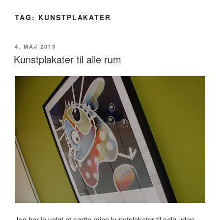
TAG:
KUNSTPLAKATER
UDGIVET
4. MAJ 2013
DEN
Kunstplakater til alle rum
Jeg har jo valgt at sætte mine kunstplakater til salg uden