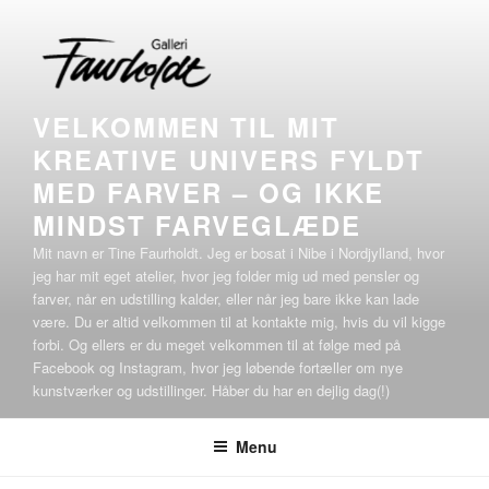
Videre
til
indhold
VELKOMMEN TIL MIT
KREATIVE UNIVERS FYLDT
MED FARVER – OG IKKE
MINDST FARVEGLÆDE
Mit navn er Tine Faurholdt. Jeg er bosat i Nibe i Nordjylland, hvor
jeg har mit eget atelier, hvor jeg folder mig ud med pensler og
farver, når en udstilling kalder, eller når jeg bare ikke kan lade
være. Du er altid velkommen til at kontakte mig, hvis du vil kigge
forbi. Og ellers er du meget velkommen til at følge med på
Facebook og Instagram, hvor jeg løbende fortæller om nye
kunstværker og udstillinger. Håber du har en dejlig dag(!)
Menu