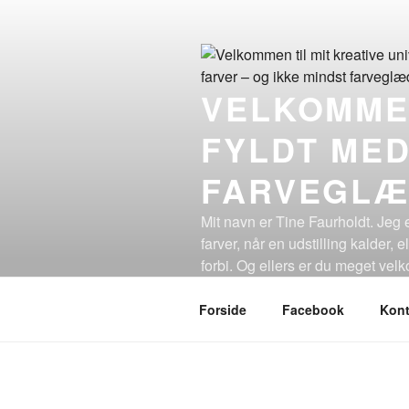
Videre
til
indhold
VELKOMMEN
FYLDT MED
FARVEGLÆ
Mit navn er Tine Faurholdt. Jeg e
farver, når en udstilling kalder, 
forbi. Og ellers er du meget ve
kunstværker og udstillinger. Håb
Forside
Facebook
Kont