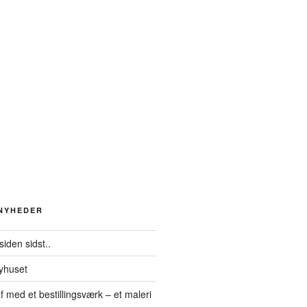
 NYHEDER
siden sidst..
yhuset
f med et bestillingsværk – et maleri