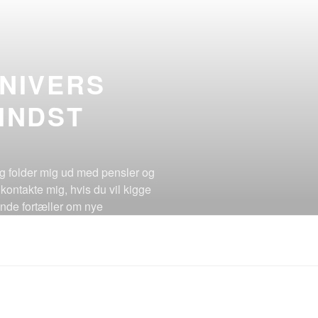
UNIVERS
INDST
jeg folder mig ud med pensler og
 kontakte mig, hvis du vil kigge
ende fortæller om nye