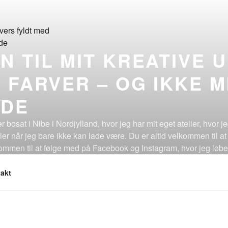
 TIL MIT KREATIVE 
 FARVER – OG IKKE M
DE
r bosat i Nibe i Nordjylland, hvor jeg har mit eget atelier, hvor 
eller når jeg bare ikke kan lade være. Du er altid velkommen til at
lkommen til at følge med på Facebook og Instagram, hvor jeg løb
er du har en dejlig dag(!)
akt