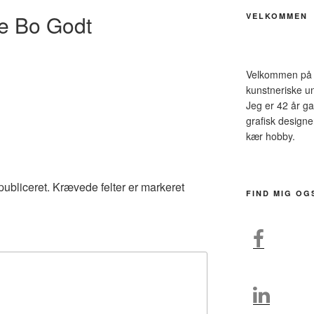
ke Bo Godt
VELKOMMEN
Velkommen på m
kunstneriske un
Jeg er 42 år ga
grafisk design
kær hobby.
publiceret.
Krævede felter er markeret
FIND MIG OG