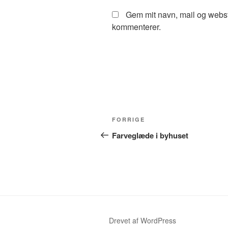
Gem mit navn, mail og webst
kommenterer.
Indlægsnavigation
Forrige
FORRIGE
indlæg
Farveglæde i byhuset
Drevet af WordPress