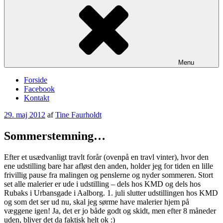
Menu
Forside
Facebook
Kontakt
Udgivet
29. maj 2012
af
Tine Faurholdt
den
Sommerstemning…
Efter et usædvanligt travlt forår (ovenpå en travl vinter), hvor den
ene udstilling bare har afløst den anden, holder jeg for tiden en lille
frivillig pause fra malingen og penslerne og nyder sommeren. Stort
set alle malerier er ude i udstilling – dels hos KMD og dels hos
Rubaks i Urbansgade i Aalborg. 1. juli slutter udstillingen hos KMD
og som det ser ud nu, skal jeg sørme have malerier hjem på
væggene igen! Ja, det er jo både godt og skidt, men efter 8 måneder
uden, bliver det da faktisk helt ok :)