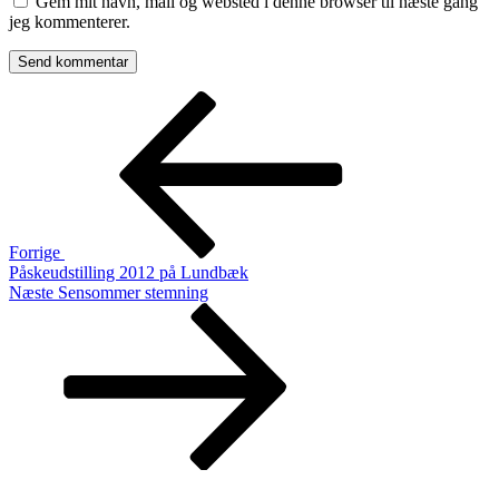
Gem mit navn, mail og websted i denne browser til næste gang
jeg kommenterer.
Indlægsnavigation
Forrige
indlæg
Forrige
Påskeudstilling 2012 på Lundbæk
Næste
Næste
Sensommer stemning
indlæg