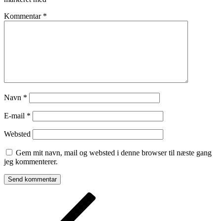
Kommentar
*
Navn
*
E-mail
*
Websted
Gem mit navn, mail og websted i denne browser til næste gang
jeg kommenterer.
Indlægsnavigation
Forrige
indlæg