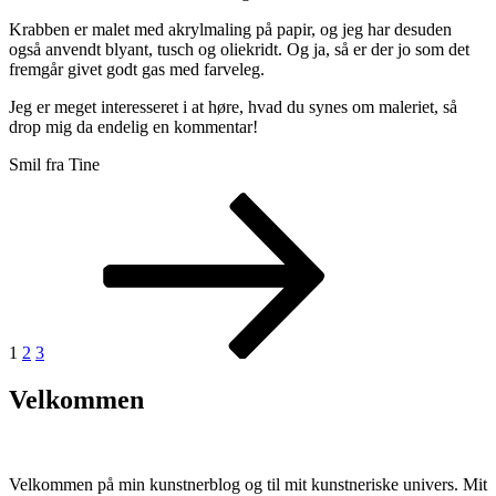
Krabben er malet med akrylmaling på papir, og jeg har desuden
også anvendt blyant, tusch og oliekridt. Og ja, så er der jo som det
fremgår givet godt gas med farveleg.
Jeg er meget interesseret i at høre, hvad du synes om maleriet, så
drop mig da endelig en kommentar!
Smil fra Tine
Navigation
Side
Side
Side
Næste
side
til
indlæg
1
2
3
Velkommen
Velkommen på min kunstnerblog og til mit kunstneriske univers. Mit