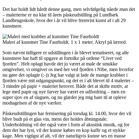
Det har holdt lidt hårdt denne gang, men selvfølgelig nåede man det
– malerierne er nu klar til årets påskeudstilling på Lundbæk
Landbrugsskole, hvor der i år vil blive fremvist kunst af i alt 29
kunstnere.
Maleri af kunstner Tine Faurholdt. 1 x 1 meter. Akryl på lærred.
Som nævnt tidligere er udstillingen i år blevet tematiseret, og alle
kunstnere har haft til opgave at fortolke på ordene “Livet ved
fjorden”. Helt oplagt havde det jo været at male de smukke
omgivelser, vi omgiver os med her ved fjorden i Nibe, men hvorfor
nu gøre det oplagte (:-)) Jeg har valgt at lade de mange krabber i
fjorden være mit udgangspunkt, og det er i alt blevet til 4 malerier –
3 mindre på papir + maleriet herover. Både det at skifte motiv, at
lege med papir og nye farver har været en udfordring – men en
super sjov en af slagsen, og nu glæder jeg mig bare til at opleve
modtagelsen af de nye værker.
Påskeudstillingen har fernisering på torsdag kl. 14.00, hvor der vil
blive budt på et glas vin, mens der holdes åbningstale.
Underholdning vil der også være i form af akustisk musik, og for
dem der har lyst, vil der kunne købes en kop kaffe og et stykke
kage. Men vigtigst af alt, vil der naturligvis kunne ses en masse