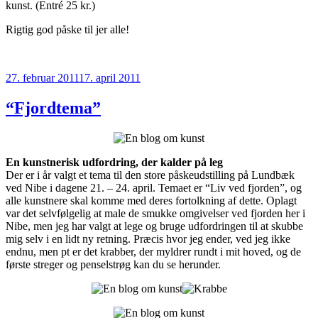
kunst. (Entré 25 kr.)
Rigtig god påske til jer alle!
Udgivet
27. februar 2011
17. april 2011
den
“Fjordtema”
En kunstnerisk udfordring, der kalder på leg
Der er i år valgt et tema til den store påskeudstilling på Lundbæk
ved Nibe i dagene 21. – 24. april. Temaet er “Liv ved fjorden”, og
alle kunstnere skal komme med deres fortolkning af dette. Oplagt
var det selvfølgelig at male de smukke omgivelser ved fjorden her i
Nibe, men jeg har valgt at lege og bruge udfordringen til at skubbe
mig selv i en lidt ny retning. Præcis hvor jeg ender, ved jeg ikke
endnu, men pt er det krabber, der myldrer rundt i mit hoved, og de
første streger og penselstrøg kan du se herunder.