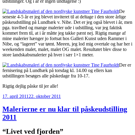
udstillinger. Og i år er ingen undtagelse :)
De
seneste 4-5 år er jeg blevet inviteret til at deltage i den store årlige
påskeudstilling på Lundbæk v. Nibe. Det er jeg også blevet i år, men
pga. travlhed og mange malerier ude i udstilling, var jeg faktisk
kommet frem til, at i år måtte jeg takke pænt nej. Rigtig mange af
mine malerier hænger jo fortsat hos Galleri Kunst uden Rammer i
Nibe, og “lageret” var tømt. Meeen, jeg lod mig overtale og har her i
weekenden malet, malet, malet OG malet. Resultatet blev disse to
store landskabsmalerier på hver i sær 1×1 meter.
Der er
fernisering på Lundbæk på torsdag kl. 14.00 og ellers kan
udstillingen besøges alle påskedage fra 10-17.
Rigtig dejlig påske til jer alle!
Udgivet
17. april 2011
22. oktober 2011
den
Malerierne er nu klar til påskeudstilling
2011
“Livet ved fjorden”