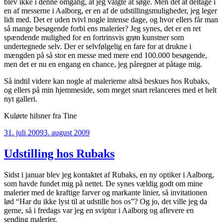
blev ikke i denne omgang, at jeg valgte at søge. Men det at deltage i
en af messerne i Aalborg, er en af de udstillingsmuligheder, jeg leger
lidt med. Det er uden tvivl nogle intense dage, og hvor ellers får man
så mange besøgende forbi ens malerier? Jeg synes, det er en ret
spændende mulighed for en fortrinsvis grøn kunstner som
undertegnede selv. Der er selvfølgelig en fare for at drukne i
mængden på så stor en messe med mere end 100.000 besøgende,
men det er nu en engang en chance, jeg påregner at påtage mig.
Så indtil videre kan nogle af malerierne altså beskues hos Rubaks,
og ellers på min hjemmeside, som meget snart relanceres med et helt
nyt galleri.
Kulørte hilsner fra Tine
Udgivet
31. juli 2009
3. august 2009
den
Udstilling hos Rubaks
Sidst i januar blev jeg kontaktet af Rubaks, en ny optiker i Aalborg,
som havde fundet mig på nettet. De synes vældig godt om mine
malerier med de kraftige farver og markante linier, så invitationen
lød “Har du ikke lyst til at udstille hos os”? Og jo, det ville jeg da
gerne, så i fredags var jeg en sviptur i Aalborg og aflevere en
sending malerier.