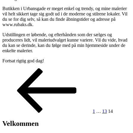
Butikken i Urbansgade er meget enkel og trendy, og mine malerier
vil helt sikkert tage sig godt ud i de moderne og stilrene lokaler. Vil
du se for dig selv, så kan du finde åbningstider og adresse på
www.rubaks.dk.
Udstillingen er løbende, og efterhånden som der sælges og
produceres lidt, vil maleriudvalget kunne variere. Vil du vide, hvad
du kan se derinde, kan du følge med på min hjemmeside under de
enkelte malerier.
Fortsat rigtig god dag!
Navigation
Forrige
Side
Side
Side
side
til
indlæg
1
…
13
14
Velkommen