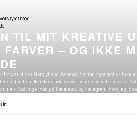
 TIL MIT KREATIVE 
 FARVER – OG IKKE M
DE
r bosat i Nibe i Nordjylland, hvor jeg har mit eget atelier, hvor 
eller når jeg bare ikke kan lade være. Du er altid velkommen til at
lkommen til at følge med på Facebook og Instagram, hvor jeg løb
er du har en dejlig dag(!)
akt