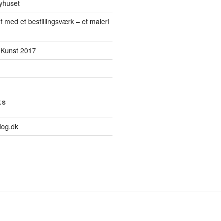
yhuset
f med et bestillingsværk – et maleri
 Kunst 2017
KS
log.dk