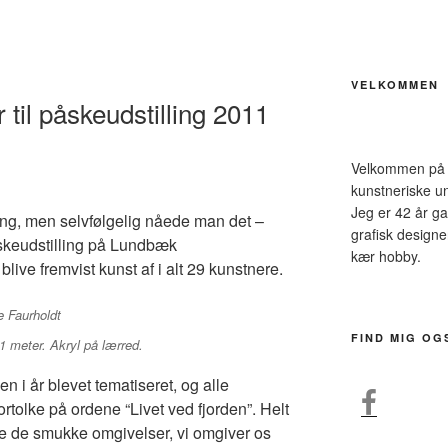
VELKOMMEN
 til påskeudstilling 2011
Velkommen på m
kunstneriske un
Jeg er 42 år ga
gang, men selvfølgelig nåede man det –
grafisk design
påskeudstilling på Lundbæk
kær hobby.
blive fremvist kunst af i alt 29 kunstnere.
FIND MIG OG
 1 meter. Akryl på lærred.
en i år blevet tematiseret, og alle
fortolke på ordene “Livet ved fjorden”. Helt
le de smukke omgivelser, vi omgiver os