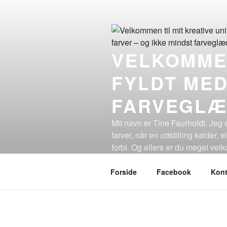
Videre
til
indhold
VELKOMMEN
FYLDT MED
FARVEGLÆ
Mit navn er Tine Faurholdt. Jeg e
farver, når en udstilling kalder, 
forbi. Og ellers er du meget ve
kunstværker og udstillinger. Håb
Forside
Facebook
Kont