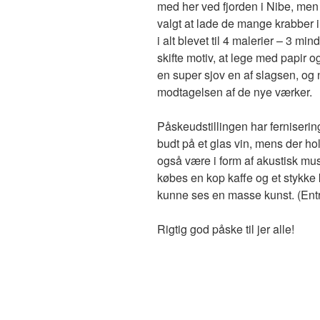
med her ved fjorden i Nibe, men 
valgt at lade de mange krabber i
i alt blevet til 4 malerier – 3 mi
skifte motiv, at lege med papir 
en super sjov en af slagsen, og 
modtagelsen af de nye værker.
Påskeudstillingen har fernisering
budt på et glas vin, mens der ho
også være i form af akustisk musi
købes en kop kaffe og et stykke ka
kunne ses en masse kunst. (Entr
Rigtig god påske til jer alle!