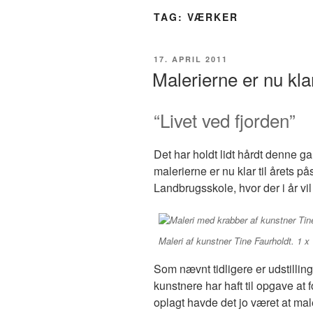
TAG:
VÆRKER
UDGIVET
17. APRIL 2011
DEN
Malerierne er nu klar
“Livet ved fjorden”
Det har holdt lidt hårdt denne 
malerierne er nu klar til årets 
Landbrugsskole, hvor der i år vil 
Maleri af kunstner Tine Faurholdt. 1 x
Som nævnt tidligere er udstilling
kunstnere har haft til opgave at 
oplagt havde det jo været at ma