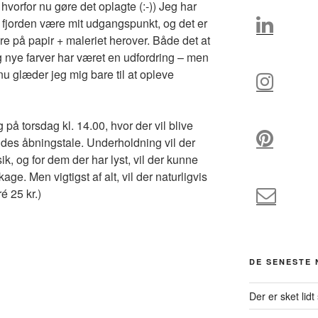
hvorfor nu gøre det oplagte (:-)) Jeg har
 fjorden være mit udgangspunkt, og det er
ndre på papir + maleriet herover. Både det at
og nye farver har været en udfordring – men
nu glæder jeg mig bare til at opleve
 på torsdag kl. 14.00, hvor der vil blive
ldes åbningstale. Underholdning vil der
k, og for dem der har lyst, vil der kunne
ge. Men vigtigst af alt, vil der naturligvis
é 25 kr.)
DE SENESTE
Der er sket lidt 