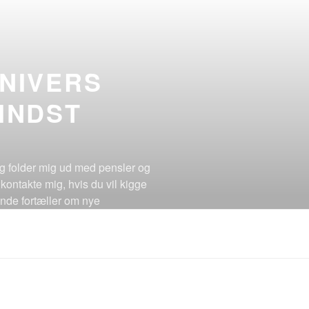
UNIVERS
INDST
jeg folder mig ud med pensler og
 kontakte mig, hvis du vil kigge
ende fortæller om nye