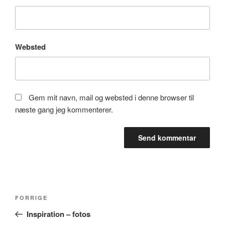
Websted
Gem mit navn, mail og websted i denne browser til
næste gang jeg kommenterer.
Indlægsnavigation
Forrige
FORRIGE
indlæg
Inspiration – fotos