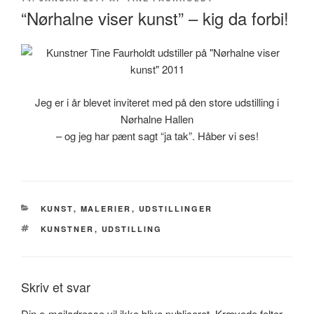
DEN
“Nørhalne viser kunst” – kig da forbi!
Jeg er i år blevet inviteret med på den store udstilling i
Nørhalne Hallen
– og jeg har pænt sagt “ja tak”. Håber vi ses!
KATEGORIER
KUNST
,
MALERIER
,
UDSTILLINGER
TAGS
KUNSTNER
,
UDSTILLING
Skriv et svar
Din e-mailadresse vil ikke blive publiceret.
Krævede felter