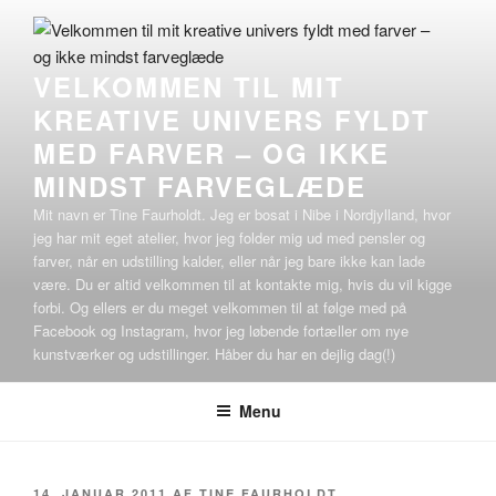
Videre
til
indhold
VELKOMMEN TIL MIT
KREATIVE UNIVERS FYLDT
MED FARVER – OG IKKE
MINDST FARVEGLÆDE
Mit navn er Tine Faurholdt. Jeg er bosat i Nibe i Nordjylland, hvor
jeg har mit eget atelier, hvor jeg folder mig ud med pensler og
farver, når en udstilling kalder, eller når jeg bare ikke kan lade
være. Du er altid velkommen til at kontakte mig, hvis du vil kigge
forbi. Og ellers er du meget velkommen til at følge med på
Facebook og Instagram, hvor jeg løbende fortæller om nye
kunstværker og udstillinger. Håber du har en dejlig dag(!)
Menu
UDGIVET
14. JANUAR 2011
AF
TINE FAURHOLDT