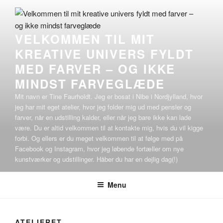
Videre
til
indhold
VELKOMMEN TIL MIT
KREATIVE UNIVERS FYLDT
MED FARVER – OG IKKE
MINDST FARVEGLÆDE
Mit navn er Tine Faurholdt. Jeg er bosat i Nibe i Nordjylland, hvor
jeg har mit eget atelier, hvor jeg folder mig ud med pensler og
farver, når en udstilling kalder, eller når jeg bare ikke kan lade
være. Du er altid velkommen til at kontakte mig, hvis du vil kigge
forbi. Og ellers er du meget velkommen til at følge med på
Facebook og Instagram, hvor jeg løbende fortæller om nye
kunstværker og udstillinger. Håber du har en dejlig dag(!)
Menu
ATELIERET