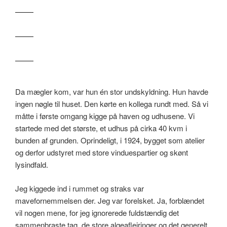
Da mægler kom, var hun én stor undskyldning. Hun havde
ingen nøgle til huset. Den kørte en kollega rundt med. Så vi
måtte i første omgang kigge på haven og udhusene. Vi
startede med det største, et udhus på
cirka 40 kvm i
bunden af grunden. Oprindeligt, i 1924, bygget som atelier
og derfor udstyret med store vinduespartier og skønt
lysindfald.
Jeg kiggede ind i rummet og straks var
mavefornemmelsen der. Jeg var forelsket. Ja, forblændet
vil nogen mene, for jeg ignorerede fuldstændig det
sammenbraste tag, de store algeaflejringer og det generelt